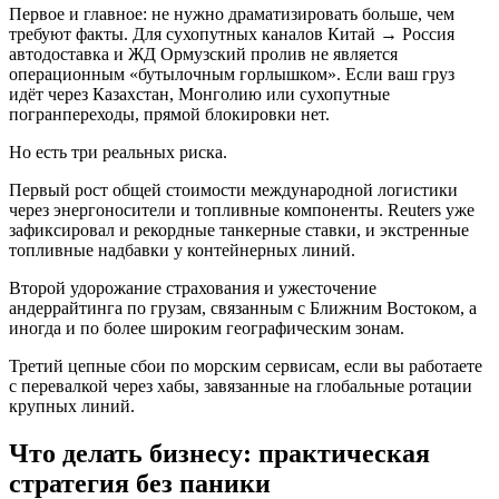
Первое и главное: не нужно драматизировать больше, чем
требуют факты. Для сухопутных каналов Китай → Россия
автодоставка и ЖД Ормузский пролив не является
операционным «бутылочным горлышком». Если ваш груз
идёт через Казахстан, Монголию или сухопутные
погранпереходы, прямой блокировки нет.
Но есть три реальных риска.
Первый рост общей стоимости международной логистики
через энергоносители и топливные компоненты. Reuters уже
зафиксировал и рекордные танкерные ставки, и экстренные
топливные надбавки у контейнерных линий.
Второй удорожание страхования и ужесточение
андеррайтинга по грузам, связанным с Ближним Востоком, а
иногда и по более широким географическим зонам.
Третий цепные сбои по морским сервисам, если вы работаете
с перевалкой через хабы, завязанные на глобальные ротации
крупных линий.
Что делать бизнесу: практическая
стратегия без паники