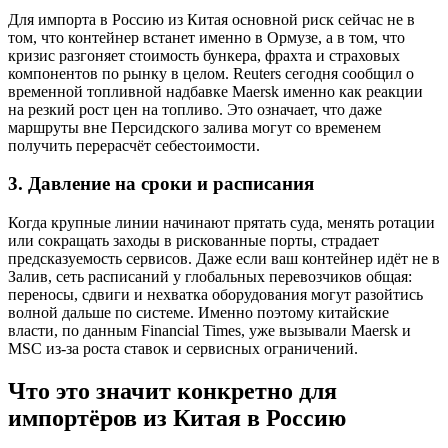
Для импорта в Россию из Китая основной риск сейчас не в
том, что контейнер встанет именно в Ормузе, а в том, что
кризис разгоняет стоимость бункера, фрахта и страховых
компонентов по рынку в целом. Reuters сегодня сообщил о
временной топливной надбавке Maersk именно как реакции
на резкий рост цен на топливо. Это означает, что даже
маршруты вне Персидского залива могут со временем
получить перерасчёт себестоимости.
3. Давление на сроки и расписания
Когда крупные линии начинают прятать суда, менять ротации
или сокращать заходы в рискованные порты, страдает
предсказуемость сервисов. Даже если ваш контейнер идёт не в
Залив, сеть расписаний у глобальных перевозчиков общая:
переносы, сдвиги и нехватка оборудования могут разойтись
волной дальше по системе. Именно поэтому китайские
власти, по данным Financial Times, уже вызывали Maersk и
MSC из-за роста ставок и сервисных ограничений.
Что это значит конкретно для
импортёров из Китая в Россию