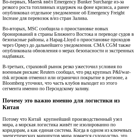
Во-первых, Maersk ввёл Emergency Bunker Surcharge из-за
резкого роста топливных издержек на фоне кризиса, а ранее
опубликовал отдельное уведомление об Emergency Freight
Increase для перевозок в/из стран Залива.
Во-вторых, MSC сообщила о приостановке новых
бронирований в страны Ближнего Востока и переводе судов в
безопасные районы, а Hapag-Lloyd о приостановке проходов
через Ормуз до дальнейшего уведомления. CMA CGM также
опубликовала обновления о мерах безопасности и экстренных
надбавках.
В-третьих, страховой рынок резко ужесточил условия по
военным рискам: Reuters сообщал, что ряд крупных P&I/war-
risk игроков отменил или ограничил покрытие в регионе, а
Bloomberg уточнял, что часть клубов выходит из этого
сегмента именно по Персидскому заливу.
Почему это важно именно для логистики из
Китая
Потому что Китай крупнейший производственный узел
мира, а морская логистика живёт не изолированно по
коридорам, а как единая система. Когда в одном из ключевых
энергетических маршрутов мира ломается судоходство, это