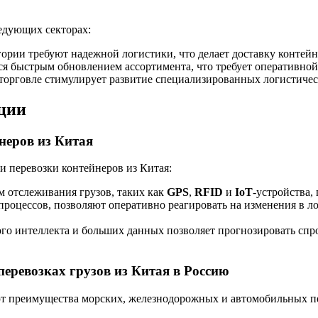
ледующих секторах:
ории требуют надежной логистики, что делает доставку контейн
ся быстрым обновлением ассортимента, что требует оперативной
торговле стимулирует развитие специализированных логистичес
ации
неров из Китая
 перевозки контейнеров из Китая:
м отслеживания грузов, таких как
GPS
,
RFID
и
IoT
-устройства,
процессов, позволяют оперативно реагировать на изменения в л
о интеллекта и больших данных позволяет прогнозировать спро
еревозках грузов из Китая в Россию
ют преимущества морских, железнодорожных и автомобильных п