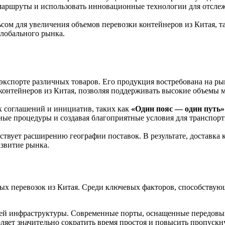
маршруты и использовать инновационные технологии для отслеж
ом для увеличения объемов перевозки контейнеров из Китая, т
глобального рынка.
спорте различных товаров. Его продукция востребована на рын
контейнеров из Китая, позволяя поддерживать высокие объемы 
х соглашений и инициатив, таких как
«Один пояс — один путь»
ые процедуры и создавая благоприятные условия для транспорт
ует расширению географии поставок. В результате, доставка к
азвитие рынка.
ых перевозок из Китая. Среди ключевых факторов, способствую
воей инфраструктуры. Современные порты, оснащенные передовым
ляет значительно сократить время простоя и повысить пропускн