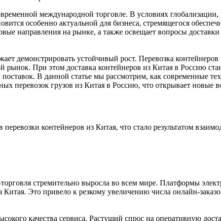
овременной международной торговле. В условиях глобализации,
новится особенно актуальной для бизнеса, стремящегося обеспеч
овые направления на рынке, а также освещает вопросы доставки
ет демонстрировать устойчивый рост. Перевозка контейнеров и
 рынок. При этом доставка контейнеров из Китая в Россию стан
и поставок. В данной статье мы рассмотрим, как современные 
ых перевозок грузов из Китая в Россию, что открывает новые в
в перевозки контейнеров из Китая, что стало результатом взаи
-торговля стремительно выросла во всем мире. Платформы элек
з Китая. Это привело к резкому увеличению числа онлайн-заказ
сокого качества сервиса. Растущий спрос на оперативную дост