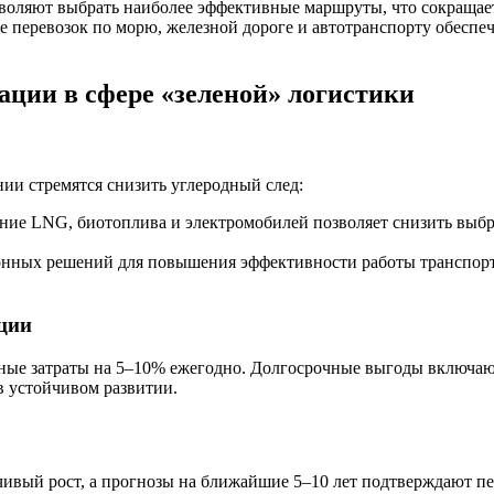
оляют выбрать наиболее эффективные маршруты, что сокращает 
перевозок по морю, железной дороге и автотранспорту обеспечи
ации в сфере «зеленой» логистики
ии стремятся снизить углеродный след:
ие LNG, биотоплива и электромобилей позволяет снизить выбр
ных решений для повышения эффективности работы транспортн
ции
ные затраты на 5–10% ежегодно. Долгосрочные выгоды включают
в устойчивом развитии.
чивый рост, а прогнозы на ближайшие 5–10 лет подтверждают п