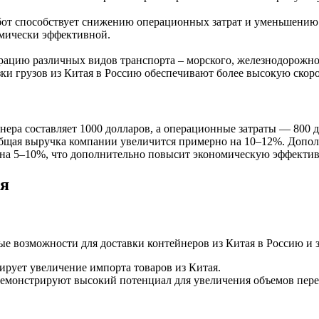
бот способствует снижению операционных затрат и уменьшению ч
омически эффективной.
ацию различных видов транспорта – морского, железнодорожного
и грузов из Китая в Россию обеспечивают более высокую скоро
нера составляет 1000 долларов, а операционные затраты — 800 
т общая выручка компании увеличится примерно на 10–12%. Доп
 на 5–10%, что дополнительно повысит экономическую эффектив
ия
е возможности для доставки контейнеров из Китая в Россию и 
ирует увеличение импорта товаров из Китая.
монстрируют высокий потенциал для увеличения объемов перево