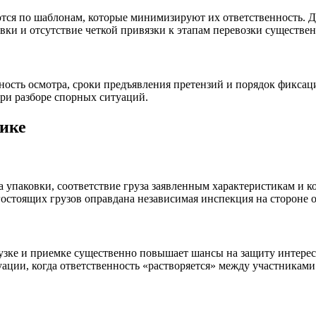
ся по шаблонам, которые минимизируют их ответственность. Дл
овки и отсутствие четкой привязки к этапам перевозки существе
ность осмотра, сроки предъявления претензий и порядок фикса
ри разборе спорных ситуаций.
тике
а упаковки, соответствие груза заявленным характеристикам и к
остоящих грузов оправдана независимая инспекция на стороне о
рузке и приемке существенно повышает шансы на защиту интере
ации, когда ответственность «растворяется» между участниками