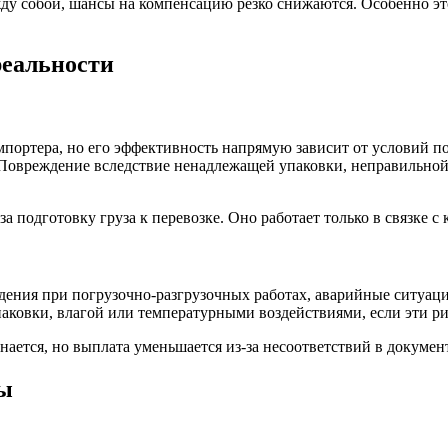
ду собой, шансы на компенсацию резко снижаются. Особенно эт
реальности
портера, но его эффективность напрямую зависит от условий по
Повреждение вследствие ненадлежащей упаковки, неправильной 
за подготовку груза к перевозке. Оно работает только в связке
ения при погрузочно-разгрузочных работах, аварийные ситуации
паковки, влагой или температурными воздействиями, если эти р
знается, но выплата уменьшается из-за несоответствий в докуме
ты