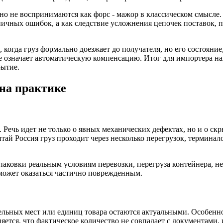
но не воспринимаются как форс - мажор в классическом смысле.
диничных ошибок, а как следствие усложнения цепочек поставо
, когда груз формально доезжает до получателя, но его состоян
е означает автоматическую компенсацию. Итог для импортера на
рытие.
на практике
Речь идет не только о явных механических дефектах, но и о с
ай Россия груз проходит через несколько перегрузок, терминало
упаковки реальным условиям перевозки, перегруза контейнера, 
может оказаться частично поврежденным.
дельных мест или единиц товара остаются актуальными. Особенно
тся, что фактическое количество не совпадает с документами, и