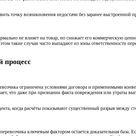
новить точку возникновения недостачи без заранее выстроенной 
рмально не влияет на товар, но снижает его коммерческую ценн
том такие случаи часто выпадают из зоны ответственности пере
й процесс
евозчика ограничена условиями договора и применимыми конвен
начает, что даже при признании факта повреждения или утраты в
дента, когда расчёты показывают существенный разрыв между с
перевозчика ключевым фактором остается доказательная база. Е