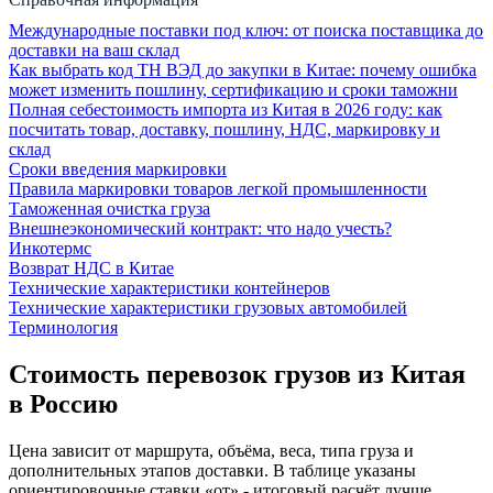
Международные поставки под ключ: от поиска поставщика до
доставки на ваш склад
Как выбрать код ТН ВЭД до закупки в Китае: почему ошибка
может изменить пошлину, сертификацию и сроки таможни
Полная себестоимость импорта из Китая в 2026 году: как
посчитать товар, доставку, пошлину, НДС, маркировку и
склад
Сроки введения маркировки
Правила маркировки товаров легкой промышленности
Таможенная очистка груза
Внешнеэкономический контракт: что надо учесть?
Инкотермс
Возврат НДС в Китае
Технические характеристики контейнеров
Технические характеристики грузовых автомобилей
Терминология
Стоимость перевозок грузов из Китая
в Россию
Цена зависит от маршрута, объёма, веса, типа груза и
дополнительных этапов доставки. В таблице указаны
ориентировочные ставки «от» - итоговый расчёт лучше