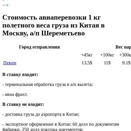
Стоимость авиаперевозки 1 кг
полетного веса груза из Китая в
Москву, а/п Шереметьево
Город отправления
Вес па
+45кг
+100кг
+300к
Пекин
13,5$
11$
9.1$
В ставку входит:
- терминальная обработка груза в а/п вылета;
- авиа фрахт.
В ставку не входит:
- доставка груза до аэропорта в Китае;
- экспортное оформление в Китае: 60 долл по документам
фабрики, 250 долл покупка документов;