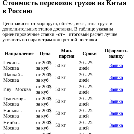
Стоимость перевозок грузов из Китая
в Россию
Цена зависит от маршрута, объёма, веса, типа груза и
дополнительных этапов доставки. В таблице указаны
ориентировочные ставки «от» - итоговый расчёт лучше
уточнять по параметрам конкретной поставки.
Мин.
Оформить
Направление
Цена
Сроки
партия
заявку
Пекин -
от 200$
20 - 25
50 кг
Заявка
Москва
за куб
дней
Шанхай -
от 200$
20 - 25
50 кг
Заявка
Москва
за куб
дней
от 200$
20 - 25
Иву - Москва
50 кг
Заявка
за куб
дней
Гуанчжоу -
от 200$
20 - 25
50 кг
Заявка
Москва
за куб
дней
Наньша -
от 200$
20 - 25
50 кг
Заявка
Москва
за куб
дней
Нинбо -
от 200$
20 - 25
50 кг
Заявка
Москва
за куб
дней