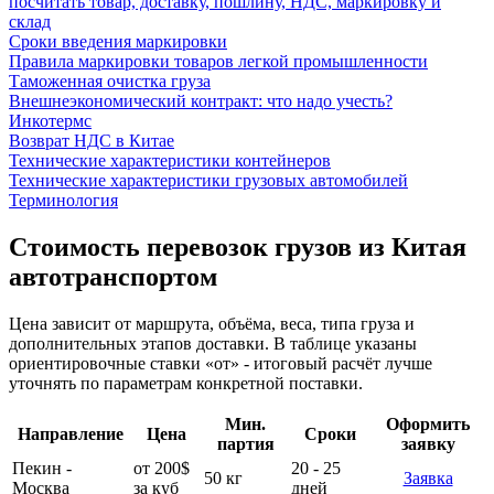
посчитать товар, доставку, пошлину, НДС, маркировку и
склад
Сроки введения маркировки
Правила маркировки товаров легкой промышленности
Таможенная очистка груза
Внешнеэкономический контракт: что надо учесть?
Инкотермс
Возврат НДС в Китае
Технические характеристики контейнеров
Технические характеристики грузовых автомобилей
Терминология
Стоимость перевозок грузов из Китая
автотранспортом
Цена зависит от маршрута, объёма, веса, типа груза и
дополнительных этапов доставки. В таблице указаны
ориентировочные ставки «от» - итоговый расчёт лучше
уточнять по параметрам конкретной поставки.
Мин.
Оформить
Направление
Цена
Сроки
партия
заявку
Пекин -
от 200$
20 - 25
50 кг
Заявка
Москва
за куб
дней