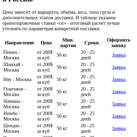
Цена зависит от маршрута, объёма, веса, типа груза и
дополнительных этапов доставки. В таблице указаны
ориентировочные ставки «от» - итоговый расчёт лучше
уточнять по параметрам конкретной поставки.
Мин.
Оформить
Направление
Цена
Сроки
партия
заявку
Пекин -
от 200$
20 - 25
50 кг
Заявка
Москва
за куб
дней
Шанхай -
от 200$
20 - 25
50 кг
Заявка
Москва
за куб
дней
от 200$
20 - 25
Иву - Москва
50 кг
Заявка
за куб
дней
Гуанчжоу -
от 200$
20 - 25
50 кг
Заявка
Москва
за куб
дней
Наньша -
от 200$
20 - 25
50 кг
Заявка
Москва
за куб
дней
Нинбо -
от 200$
20 - 25
50 кг
Заявка
Москва
за куб
дней
Циндао -
от 200$
20 - 25
50 кг
Заявка
Москва
за куб
дней