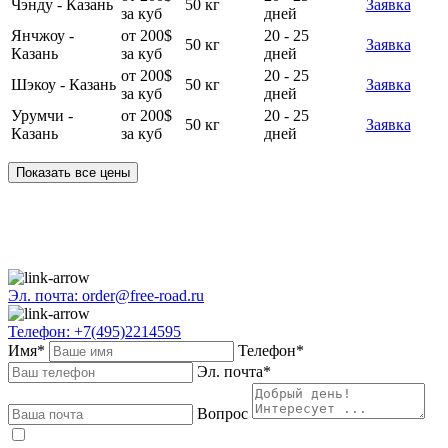
Чэнду - Казань
50 кг
Заявка
за куб
дней
Янчжоу -
от 200$
20 - 25
50 кг
Заявка
Казань
за куб
дней
от 200$
20 - 25
Шэкоу - Казань
50 кг
Заявка
за куб
дней
Урумчи -
от 200$
20 - 25
50 кг
Заявка
Казань
за куб
дней
Показать все цены
Эл. почта: order@free-road.ru
Телефон: +7(495)2214595
Имя*
Телефон*
Эл. почта*
Вопрос
Даю
согласие
на обработку персональных данных в соответствии с